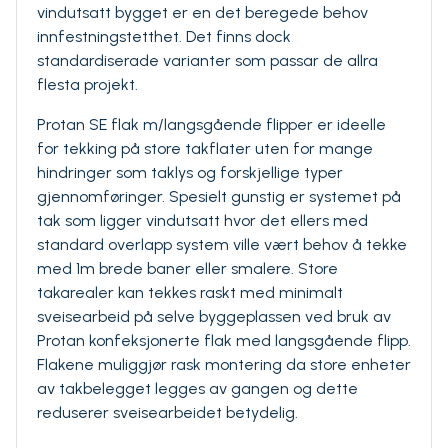
vindutsatt bygget er en det beregede behov
innfestningstetthet. Det finns dock
standardiserade varianter som passar de allra
flesta projekt.
Protan SE flak m/langsgående flipper er ideelle
for tekking på store takflater uten for mange
hindringer som taklys og forskjellige typer
gjennomføringer. Spesielt gunstig er systemet på
tak som ligger vindutsatt hvor det ellers med
standard overlapp system ville vært behov å tekke
med 1m brede baner eller smalere. Store
takarealer kan tekkes raskt med minimalt
sveisearbeid på selve byggeplassen ved bruk av
Protan konfeksjonerte flak med langsgående flipp.
Flakene muliggjør rask montering da store enheter
av takbelegget legges av gangen og dette
reduserer sveisearbeidet betydelig.