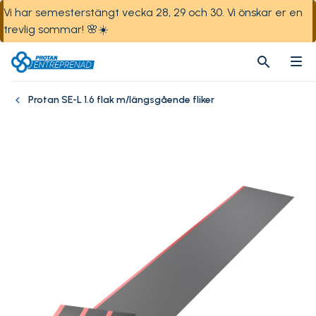
Vi har semesterstängt vecka 28, 29 och 30. Vi önskar er en
trevlig sommar! 🌸☀️
search
search
Protan SE-L 1.6 flak m/längsgående fliker