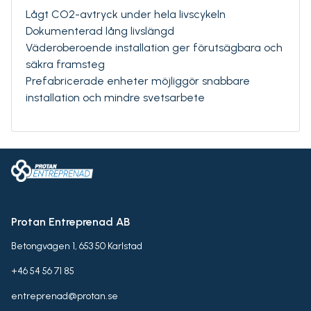
Lågt CO2-avtryck under hela livscykeln
Dokumenterad lång livslängd
Väderoberoende installation ger förutsägbara och
säkra framsteg
Prefabricerade enheter möjliggör snabbare
installation och mindre svetsarbete
Protan Entreprenad AB
Betongvägen 1, 653 50 Karlstad
+46 54 56 71 85
entreprenad@protan.se