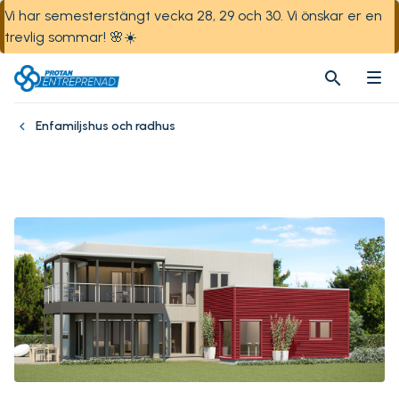
Vi har semesterstängt vecka 28, 29 och 30. Vi önskar er en
trevlig sommar! 🌸☀️
search
search
Enfamiljshus och radhus