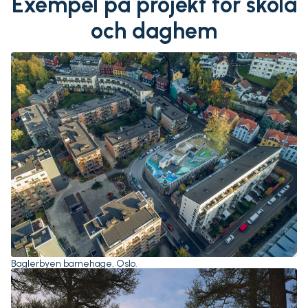
Exempel på projekt för skola
och daghem
Baglerbyen barnehage, Oslo.