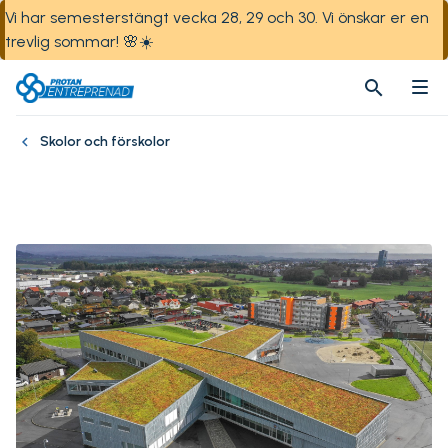
Vi har semesterstängt vecka 28, 29 och 30. Vi önskar er en
trevlig sommar! 🌸☀️
search
search
Skolor och förskolor