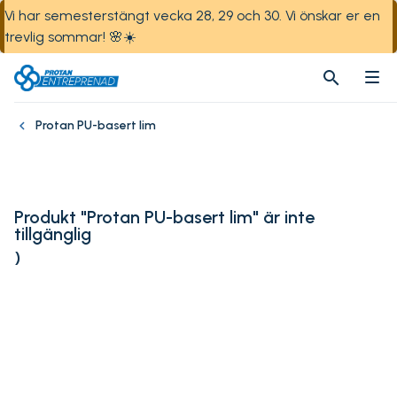
Vi har semesterstängt vecka 28, 29 och 30. Vi önskar er en
trevlig sommar! 🌸☀️
search
search
Protan PU-basert lim
Produkt "Protan PU-basert lim" är inte
tillgänglig
)